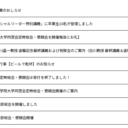
業のおしらせ
ソーシャルリーダー特別講義」に卒業生10名が登壇しました
学院大学同窓会定時総会・懇親会を開催報告とお礼】
白川晶一教授 退職記念最終講義および祝賀会のご案内（白川教授 最終講義＆
例行事【ビールで乾杯】のお知らせ
年度定時総会・懇親会は受付を終了しました！
神戸学院大学同窓会定時総会・懇親会開催のご案内
県支部総会を開催しました
県支部総会・懇親会開催