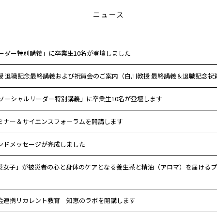
ニュース
リーダー特別講義」に卒業生10名が登壇しました
授 退職記念最終講義および祝賀会のご案内（白川教授 最終講義＆退職記念祝
「ソーシャルリーダー特別講義」に卒業生10名が登壇します
ミナー＆サイエンスフォーラムを開講します
ンドメッセージが完成しました
災女子」が被災者の心と身体のケアとなる養生茶と精油（アロマ）を届けるプ
会連携リカレント教育 知恵のラボを開講します