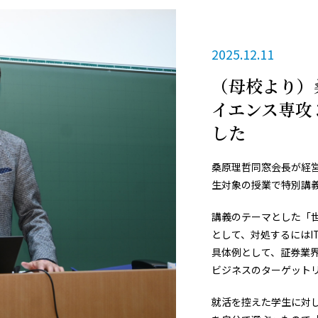
2025.12.11
（母校より）
イエンス専攻
した
桑原理哲同窓会長が経
生対象の授業で特別講
講義のテーマとした「
として、対処するにはI
具体例として、証券業
ビジネスのターゲット
就活を控えた学生に対