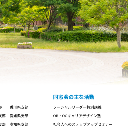
同窓会の主な活動
部
香川県支部
ソーシャルリーダー特別講義
支部
愛媛県支部
OB・OGキャリアデザイン塾
支部
高知県支部
社会人へのステップアップセミナー