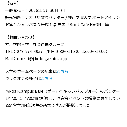
【備考】
一般発売日：2026年５月30日（土）
販売場所：ナガサワ文具センター / 神戸学院大学 ポートアイラン
ド第１キャンパスＤ号館１階 売店「Book Café HAON」等
【お問い合わせ】
神戸学院大学 社会連携グループ
TEL：078-974-4057（平日９:30～11:30、13:00～17:00）
Mail：renkei@j.kobegakuin.ac.jp
大学のホームページの記事は
こちら
キックオフの様子は
こちら
※Poai Campus Blue（ポーアイ キャンパス ブルー）のパッケー
ジ写真は、写真部に所属し、同窓会イベントの撮影に参加してい
る経営学部4年次生の西本楽さんが撮影しました