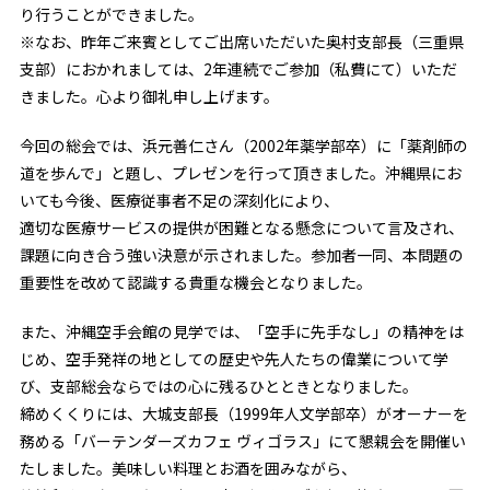
り行うことができました。
※なお、昨年ご来賓としてご出席いただいた奥村支部長（三重県
支部）におかれましては、2年連続でご参加（私費にて）いただ
きました。心より御礼申し上げます。
今回の総会では、浜元善仁さん（2002年薬学部卒）に「薬剤師の
道を歩んで」と題し、プレゼンを行って頂きました。沖縄県にお
いても今後、医療従事者不足の深刻化により、
適切な医療サービスの提供が困難となる懸念について言及され、
課題に向き合う強い決意が示されました。参加者一同、本問題の
重要性を改めて認識する貴重な機会となりました。
また、沖縄空手会館の見学では、「空手に先手なし」の精神をは
じめ、空手発祥の地としての歴史や先人たちの偉業について学
び、支部総会ならではの心に残るひとときとなりました。
締めくくりには、大城支部長（1999年人文学部卒）がオーナーを
務める「バーテンダーズカフェ ヴィゴラス」にて懇親会を開催い
たしました。美味しい料理とお酒を囲みながら、