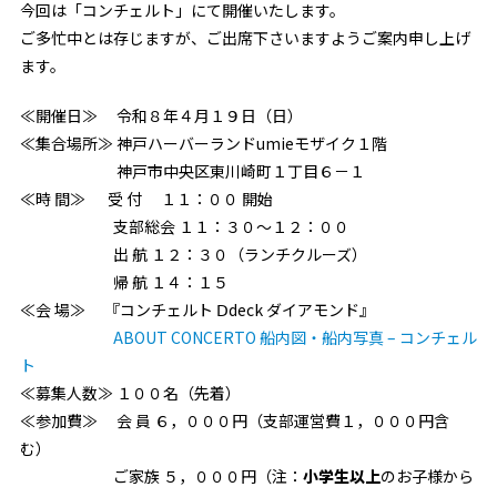
今回は「コンチェルト」にて開催いたします。
ご多忙中とは存じますが、ご出席下さいますようご案内申し上げ
ます。
≪開催日≫ 令和８年４月１９日（日）
≪集合場所≫ 神戸ハーバーランドumieモザイク１階
神戸市中央区東川崎町１丁目６－１
≪時 間≫ 受 付 １１：００ 開始
支部総会 １１：３０～１２：００
出 航 １２：３０（ランチクルーズ）
帰 航 １４：１５
≪会 場≫ 『コンチェルト Ⅾdeck ダイアモンド』
ABOUT CONCERTO 船内図・船内写真 – コンチェル
ト
≪募集人数≫ １００名（先着）
≪参加費≫ 会 員 ６，０００円（支部運営費１，０００円含
む）
ご家族 ５，０００円（注：
小学生以上
のお子様から